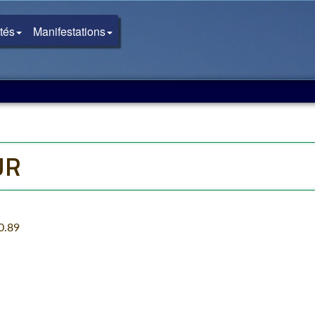
ités
Manifestations
UR
0.89